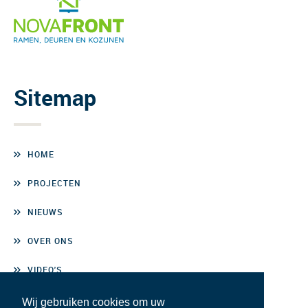
Sitemap
HOME
PROJECTEN
NIEUWS
OVER ONS
VIDEO'S
CONTACT
Wij gebruiken cookies om uw