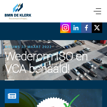
NIEUWS 31 MAART 2022
Wederom ISO en
VCA behaald!