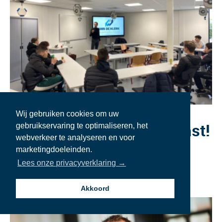
3 MAART 2022
Wij gebruiken cookies om uw
De jeugd heeft de toekomst!
gebruikservaring te optimaliseren, het
webverkeer te analyseren en voor
marketingdoeleinden.
LEES ARTIKEL
Lees onze privacyverklaring →
Akkoord