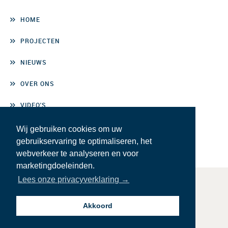
HOME
PROJECTEN
NIEUWS
OVER ONS
VIDEO'S
CONTACT
Wij gebruiken cookies om uw
gebruikservaring te optimaliseren, het
webverkeer te analyseren en voor
marketingdoeleinden.
Lees onze privacyverklaring →
© BMN De Klerk | Ontwerp & realisatie:
MM
Akkoord
INLOGGEN PERSONEEL