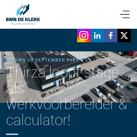
NIEUWS 30 SEPTEMBER 2021
Thirza loopt stage
als
werkvoorbereider &
calculator!