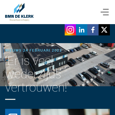
NIEUWS 24 FEBRUARI 2022
‘Er is veel
wederzijds
vertrouwen!’