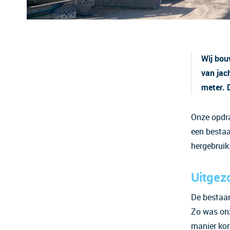
Wij bou
van jac
meter. D
Onze opdra
een bestaa
hergebruik
Uitgez
De bestaan
Zo was onz
manier kon