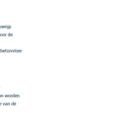
uwrijp
voor de
 betonvloer
r
kon worden.
e van de