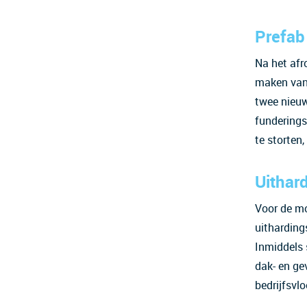
Prefab
Na het afr
maken van 
twee nieuw
funderings
te storten
Uithar
Voor de mo
uitharding
Inmiddels 
dak- en ge
bedrijfsvl