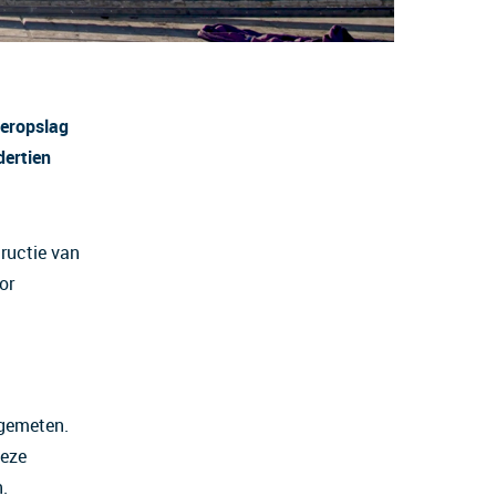
teropslag
dertien
ructie van
or
ngemeten.
deze
.