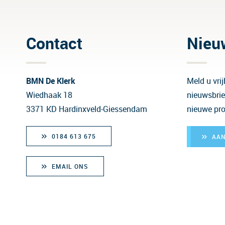
Contact
Nieu
BMN De Klerk
Meld u vri
Wiedhaak 18
nieuwsbrie
3371 KD Hardinxveld-Giessendam
nieuwe pro
0184 613 675
AA
EMAIL ONS