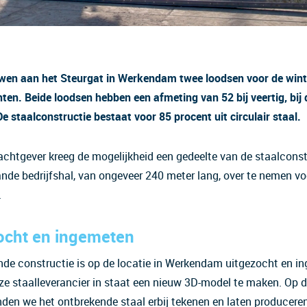
wen aan het Steurgat in Werkendam twee loodsen voor de win
hten. Beide loodsen hebben een afmeting van 52 bij veertig, bij 
e staalconstructie bestaat voor 85 procent uit circulair staal.
chtgever kreeg de mogelijkheid een gedeelte van de staalconst
nde bedrijfshal, van ongeveer 240 meter lang, over te nemen vo
.
ocht en ingemeten
de constructie is op de locatie in Werkendam uitgezocht en i
e staalleverancier in staat een nieuw 3D-model te maken. Op 
den we het ontbrekende staal erbij tekenen en laten produceren