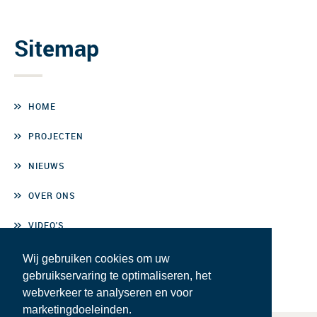
Sitemap
HOME
PROJECTEN
NIEUWS
OVER ONS
VIDEO'S
CONTACT
Wij gebruiken cookies om uw
gebruikservaring te optimaliseren, het
webverkeer te analyseren en voor
marketingdoeleinden.