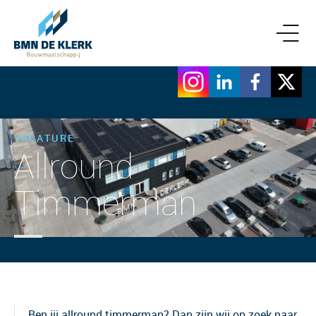
VACATURE
Allround
Timmerman
Ben jij allround timmerman? Dan zijn wij op zoek naar