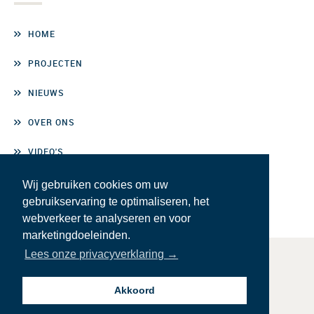
HOME
PROJECTEN
NIEUWS
OVER ONS
VIDEO'S
CONTACT
Wij gebruiken cookies om uw
gebruikservaring te optimaliseren, het
webverkeer te analyseren en voor
marketingdoeleinden.
Lees onze privacyverklaring →
© BMN De Klerk | Ontwerp & realisatie:
MM
Akkoord
INLOGGEN PERSONEEL