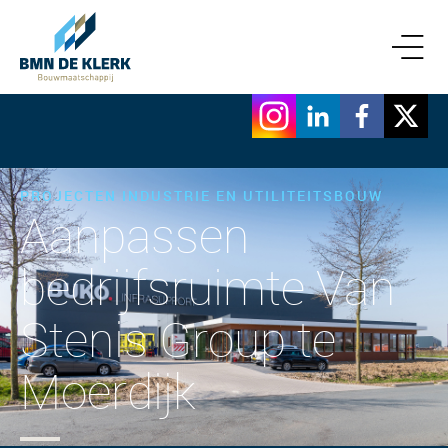
PROJECTEN INDUSTRIE EN UTILITEITSBOUW
Aanpassen
bedrijfsruimte Van
Stenis Group te
Moerdijk